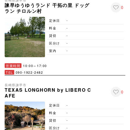
長崎県
諫早市
諫早ゆうゆうランド 干拓の里 ドッグ
0
ラン チロルン村
定休日
-
料金
-
貸切
-
区分け
-
室内
-
営業時間
10:00～17:00
TEL
090-1922-2482
長崎県
諫早市
TEXAS LONGHORN by LIBERO C
0
AFE
定休日
-
料金
-
貸切
-
区分け
-