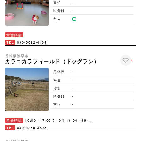
貸切
-
区分け
-
室内
営業時間
TEL
090-5022-4169
長崎県
諫早市
0
カラコカラフィールド（ドッグラン）
定休日
-
料金
-
貸切
-
区分け
-
室内
-
営業時間
10:00～17:00 7～9月 16:00～19:...
TEL
080-5289-3608