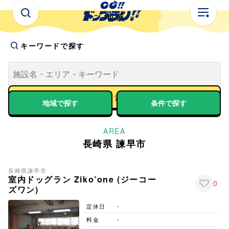
地域
キーワードで探す
地域で探す
条件で探す
AREA
長崎県 諫早市
長崎県
諫早市
室内ドッグラン Ziko’one (ジーコー
0
ズワン)
定休日
-
料金
-