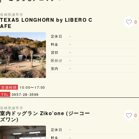
長崎県
諫早市
TEXAS LONGHORN by LIBERO C
0
AFE
定休日
-
料金
-
貸切
-
区分け
-
室内
-
営業時間
10:00〜17:00
TEL
0957-28-3599
長崎県
諫早市
室内ドッグラン Ziko’one (ジーコー
0
ズワン)
定休日
-
料金
-