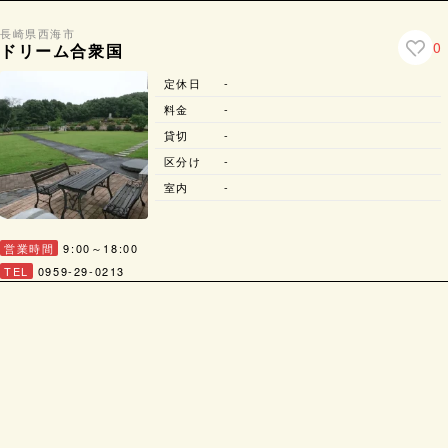
長崎県
西海市
0
ドリーム合衆国
定休日
-
料金
-
貸切
-
区分け
-
室内
-
営業時間
9:00～18:00
TEL
0959-29-0213