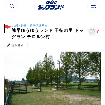
九州・沖縄
長崎県
諫早市
諫早ゆうゆうランド 干拓の里 ドッ
0
グラン チロルン村
情報修正