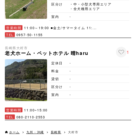
区分け
・中・小型犬専用エリア
・全犬種用エリア
室内
-
営業時間
11:00～19:00 ■金土/サマータイム 11:...
TEL
0957-50-1155
長崎県
大村市
1
老犬ホーム・ペットホテル 晴haru
定休日
-
料金
-
貸切
-
区分け
-
室内
-
営業時間
11:00~15:00
TEL
080-2110-2553
ホーム
九州・沖縄
長崎県
大村市