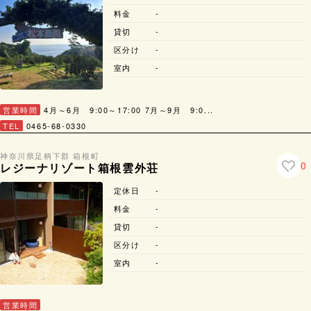
料金
-
貸切
-
区分け
-
室内
-
営業時間
4月～6月 9:00～17:00 7月～9月 9:0...
TEL
0465-68-0330
神奈川県
足柄下郡 箱根町
0
レジーナリゾート箱根雲外荘
定休日
-
料金
-
貸切
-
区分け
-
室内
-
営業時間