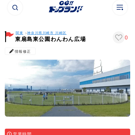
関東
神奈川県
川崎市 川崎区
0
東扇島東公園わんわん広場
情報修正
営業時間