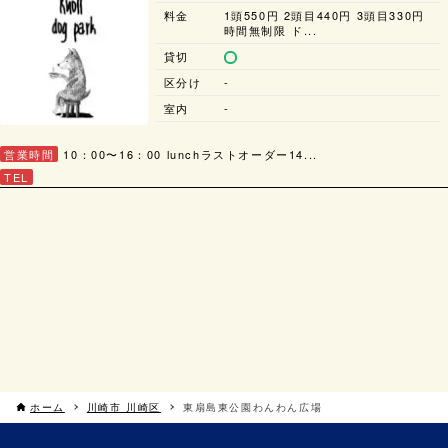
料金
1頭550円 2頭目440円 3頭目330円
時間無制限 ド...
貸切
区分け
-
室内
-
営業時間
10：00〜16：00 lunchラストオーダー14...
TEL
ホーム
川崎市 川崎区
東扇島東公園わんわん広場