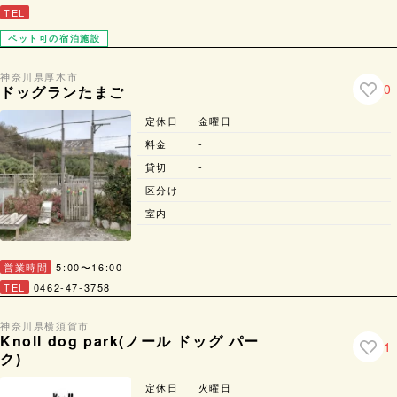
TEL
ペット可の宿泊施設
神奈川県
厚木市
0
ドッグランたまご
定休日
金曜日
料金
-
貸切
-
区分け
-
室内
-
営業時間
5:00〜16:00
TEL
0462-47-3758
神奈川県
横須賀市
Knoll dog park(ノール ドッグ パー
1
ク)
定休日
火曜日