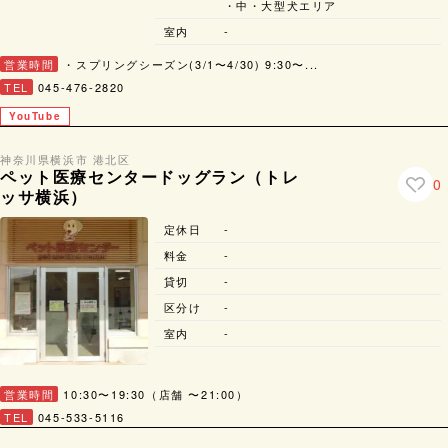
・中・大型犬エリア
室内
-
営業時間
・スプリングシーズン(3/1〜4/30) 9:30〜...
TEL
045-476-2820
YouTube
神奈川県
横浜市 港北区
ペット医療センタードッグラン（トレ
0
ッサ横浜）
定休日
-
料金
-
貸切
-
区分け
-
室内
-
営業時間
10:30〜19:30（店舗 〜21:00）
TEL
045-533-5116