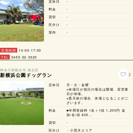
定休日
-
料金
-
貸切
-
区分け
-
室内
-
営業時間
10:00-17:00
TEL
0455-32-3320
神奈川県
横浜市 港北区
2
新横浜公園ドッグラン
定休日
月・火・金曜
※休場日が祝日の場合は開場、翌営業
日が休場。
※悪天候の場合、休場となることがご
ざいます。
料金
■年間登録料 1名＋1頭 1,200円 追
加/名/頭 600...
貸切
-
区分け
・小型犬エリア