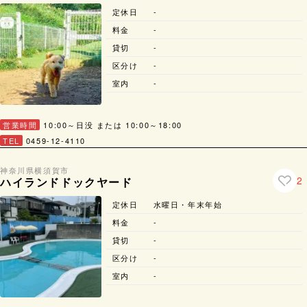
定休日
-
料金
-
貸切
-
区分け
-
室内
-
営業時間
10:00～日没 または 10:00～18:00
TEL
0459-12-4110
神奈川県
横須賀市
2
ハイランドドックヤード
定休日
水曜日・年末年始
料金
-
貸切
-
区分け
-
室内
-