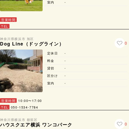
室内
-
営業時間
TEL
神奈川県
横浜市 旭区
0
Dog Line（ドッグライン）
定休日
-
料金
-
貸切
-
区分け
-
室内
-
営業時間
10:00〜17:00
TEL
050-1534-7784
神奈川県
横浜市 都筑区
0
ハウスクエア横浜 ワンコパーク