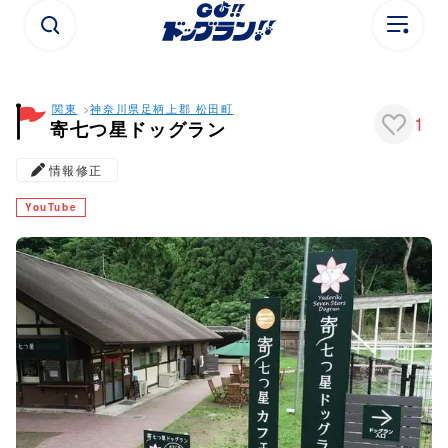
関東
神奈川県
足柄上郡 松田町
1
寄七つ星ドッグラン
情報修正
YouTube