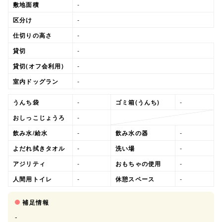
敷地面積
-
区分け
-
仕切りの高さ
-
貸切
-
貸切(オフ会利用)
-
室内ドッグラン
-
うんち袋
-
ゴミ箱(うんち)
-
おしっこじょうろ
-
飲み水/給水
-
飲み水の器
-
よだれ拭きタオル
-
洗い場
-
アジリティ
-
おもちゃの使用
-
人間用トイレ
-
休憩スペース
-
補足情報
-