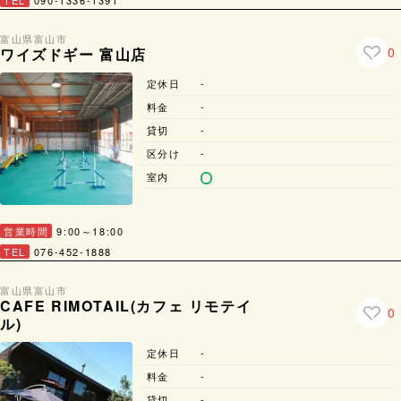
TEL
090-1336-1391
富山県
富山市
0
ワイズドギー 富山店
定休日
-
料金
-
貸切
-
区分け
-
室内
営業時間
9:00～18:00
TEL
076-452-1888
富山県
富山市
CAFE RIMOTAIL(カフェ リモテイ
0
ル)
定休日
-
料金
-
貸切
-