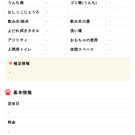
うんち袋
-
ゴミ箱(うんち)
-
おしっこじょうろ
-
飲み水/給水
-
飲み水の器
-
よだれ拭きタオル
-
洗い場
-
アジリティ
-
おもちゃの使用
-
人間用トイレ
-
休憩スペース
-
補足情報
-
基本情報
定休日
-
料金
-