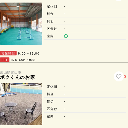
定休日
-
料金
-
貸切
-
区分け
-
室内
営業時間
9:00～18:00
TEL
076-452-1888
富山県
富山市
0
ボクくんのお家
定休日
-
料金
-
貸切
-
区分け
-
室内
-