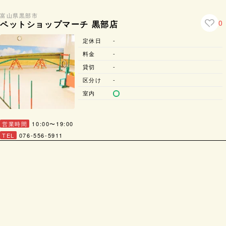
富山県
黒部市
0
ペットショップマーチ 黒部店
定休日
-
料金
-
貸切
-
区分け
-
室内
営業時間
10:00〜19:00
TEL
076-556-5911