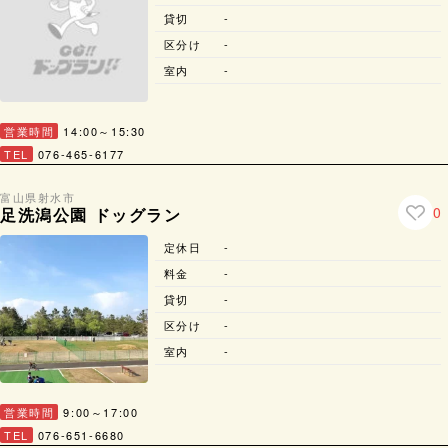
貸切
-
区分け
-
室内
-
営業時間
14:00～15:30
TEL
076-465-6177
富山県
射水市
0
足洗潟公園 ドッグラン
定休日
-
料金
-
貸切
-
区分け
-
室内
-
営業時間
9:00～17:00
TEL
076-651-6680