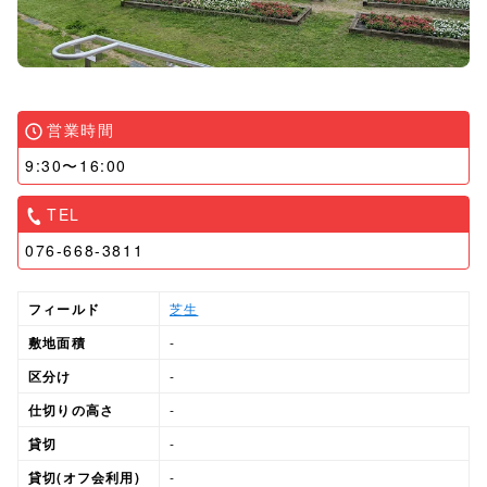
営業時間
9:30〜16:00
TEL
076-668-3811
フィールド
芝生
敷地面積
-
区分け
-
仕切りの高さ
-
貸切
-
貸切(オフ会利用)
-