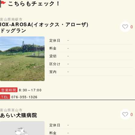
こちらもチェック！
富山県
南砺市
IOX-AROSA(イオックス・アローザ)
0
ドッグラン
定休日
-
料金
-
貸切
-
区分け
-
室内
-
営業時間
8:30～17:00
TEL
076-355-1326
富山県
富山市
0
あらい犬猫病院
定休日
-
料金
-