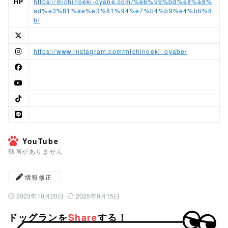
HP
https://michinoeki-oyabe.com/%e6%96%bd%e8%a8%
ad%e3%81%ae%e3%81%94%e7%b4%b9%e4%bb%8
b/
https://www.instagram.com/michinoeki_oyabe/
YouTube
動画がありません
情報修正
2023年10月20日
2025年9月15日
公開日：
最終更新日：
ドッグランを
Share
する！