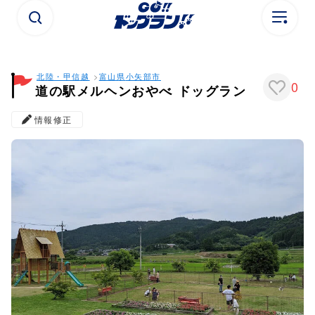
北陸・甲信越
富山県
小矢部市
0
道の駅メルヘンおやべ ドッグラン
情報修正