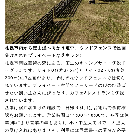
札幌市内から定山渓へ向かう道中、ウッドフェンスで区画
分けされたプライベートな芝生ラン!
札幌市南区芸術の森にある、芝生のキャンプサイト併設ド
ッグランです。サイト01(約345㎡)とサイト02・03(各約
200㎡)の3区画があり、それぞれウッドフェンスで仕切ら
れています。プライベート空間でノーリードのびのび遊ば
せたい飼い主さんにぴったり。カフェ&レストランも併設
されています。
基本は宿泊者向けの施設で、日帰り利用はお電話で事前確
認をお願いします。営業時間は11:00〜18:00で、冬季は休
業(年により営業の年もあり)。小・中型犬向けで、大型犬
の受け入れはありません。利用には同意書への署名が必要