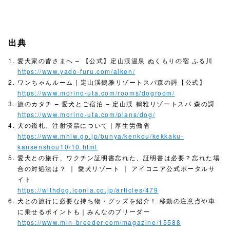
出典
愛犬家の皆さまへ – 【公式】定山渓温泉 ぬくもりの宿 ふる川
https://www.yado-furu.com/aiken/
ワンちゃんルーム | 定山渓鶴雅リゾートスパ森の謌【公式】
https://www.morino-uta.com/rooms/dogroom/
旅のカタチ – 愛犬とご宿泊 – 定山渓 鶴雅リゾートスパ 森の謌
https://www.morino-uta.com/plans/dog/
犬の鑑札、注射済票について｜厚生労働省
https://www.mhlw.go.jp/bunya/kenkou/kekkaku-
kansenshou10/10.html
愛犬との旅行、ワクチン証明書忘れた、証明書は必要？忘れた場
合の対処法は？ ｜ 愛犬リゾート ｜ アイコニア公式ポータルサ
イト
https://withdog.iconia.co.jp/articles/479
犬との旅行に必要な持ち物・グッズを紹介！ 移動の注意点や車
に乗せるポイントも｜みんなのブリーダー
https://www.min-breeder.com/magazine/15588