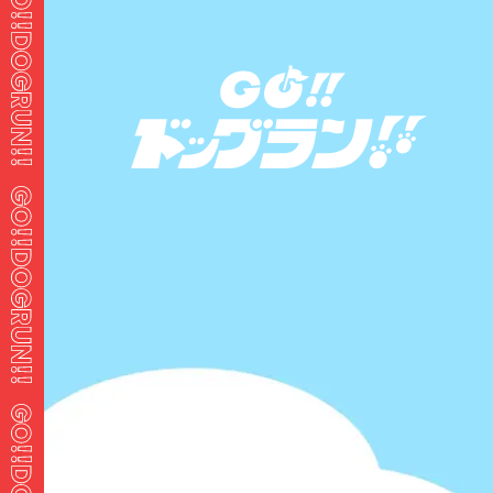
貸切
-
区分け
-
室内
-
営業時間
10:00～20:00
TEL
089-731-0186
ホーム
中国・四国
愛媛県
新居浜市
愛媛県 の市区町村からドッグランを見つける
伊予郡のドッグラン
北宇和郡のドッグラン
新居浜市のドッグラン
東温市のドッグラン
松山市のドッグラン
西条市のドッグラン