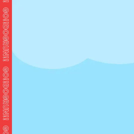
地域
キーワードで探す
地域で探す
条件で探す
AREA
愛媛県 新居浜市
愛媛県
新居浜市
ペテモ(PeTeMo)新居浜店 ドッグラ
0
ン
定休日
年中無休
料金
-