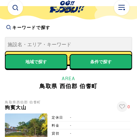
地域
キーワードで探す
地域で探す
条件で探す
AREA
鳥取県 西伯郡 伯耆町
鳥取県
西伯郡 伯耆町
0
狗賓大山
定休日
-
料金
-
貸切
-