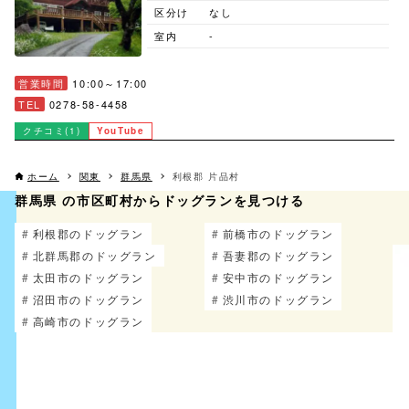
区分け
なし
室内
-
営業時間
10:00～17:00
TEL
0278-58-4458
クチコミ(1)
YouTube
ホーム
関東
群馬県
利根郡 片品村
群馬県 の市区町村からドッグランを見つける
利根郡のドッグラン
前橋市のドッグラン
北群馬郡のドッグラン
吾妻郡のドッグラン
太田市のドッグラン
安中市のドッグラン
沼田市のドッグラン
渋川市のドッグラン
高崎市のドッグラン