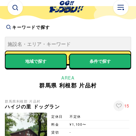
地域
キーワードで探す
地域で探す
条件で探す
AREA
群馬県 利根郡 片品村
群馬県
利根郡 片品村
15
ハイジの里 ドッグラン
定休日
不定休
料金
¥1,100〜
貸切
-