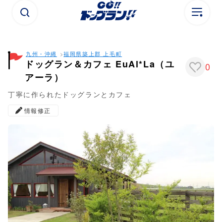
九州・沖縄
福岡県
築上郡 上毛町
ドッグラン＆カフェ EuAl*La（ユ
0
アーラ）
丁寧に作られたドッグランとカフェ
情報修正