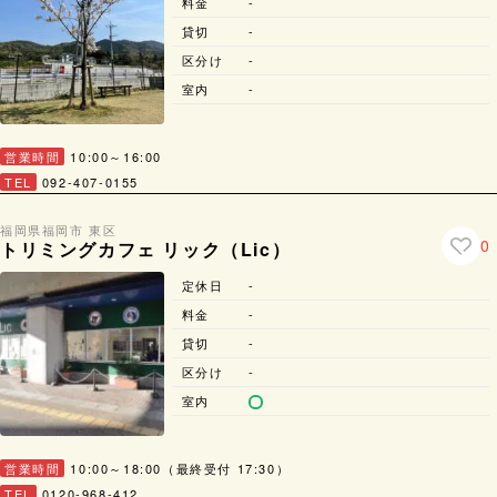
料金
-
貸切
-
区分け
-
室内
-
営業時間
10:00～16:00
TEL
092-407-0155
福岡県
福岡市 東区
0
トリミングカフェ リック（Lic）
定休日
-
料金
-
貸切
-
区分け
-
室内
営業時間
10:00～18:00（最終受付 17:30）
TEL
0120-968-412