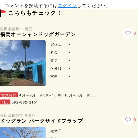
コメントを投稿するには
ログイン
してください。
こちらもチェック！
福岡県
福岡市 西区
0
福岡オーシャンドッグガーデン
定休日
-
料金
-
貸切
-
区分け
-
室内
-
営業時間
4月～9月 9:30～18:00 10月～3月 9:...
TEL
092-882-2151
福岡県
福岡市 早良区
0
ドッグラン パークサイドフラップ
定休日
-