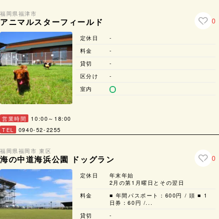
福岡県
福津市
0
アニマルスターフィールド
定休日
-
料金
-
貸切
-
区分け
-
室内
営業時間
10:00～18:00
TEL
0940-52-2255
福岡県
福岡市 東区
0
海の中道海浜公園 ドッグラン
定休日
年末年始
2月の第1月曜日とその翌日
料金
■ 年間パスポート：600円 / 頭 ■ 1
日券：60円 /...
貸切
-