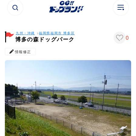
九州・沖縄
福岡県
福岡市 博多区
0
博多の森ドッグパーク
情報修正