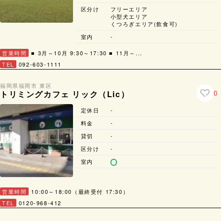
区分け
フリーエリア
小型犬エリア
くつろぎエリア(飲食可)
室内
-
営業時間
■ 3月～10月 9:30～17:30 ■ 11月～...
TEL
092-603-1111
福岡県
福岡市 東区
0
トリミングカフェ リック（Lic）
定休日
-
料金
-
貸切
-
区分け
-
室内
営業時間
10:00～18:00（最終受付 17:30）
TEL
0120-968-412