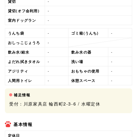
貸切
-
貸切(オフ会利用)
-
室内ドッグラン
-
うんち袋
-
ゴミ箱(うんち)
-
おしっこじょうろ
-
飲み水/給水
-
飲み水の器
-
よだれ拭きタオル
-
洗い場
-
アジリティ
-
おもちゃの使用
-
人間用トイレ
-
休憩スペース
-
補足情報
受付：川原家具店 輪西町2-3-6 / 水曜定休
基本情報
定休日