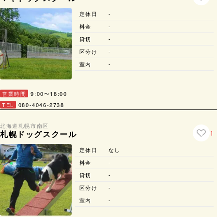
定休日
-
料金
-
貸切
-
区分け
-
室内
-
営業時間
9:00〜18:00
TEL
080-4046-2738
北海道
札幌市
南区
1
札幌ドッグスクール
定休日
なし
料金
-
貸切
-
区分け
-
室内
-