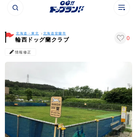
北海道・東北
北海道
室蘭市
0
輪西ドッグ蘭クラブ
情報修正