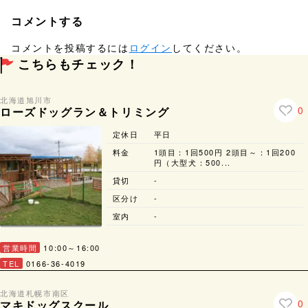
コメントする
コメントを投稿するには
ログイン
してください。
こちらもチェック！
北海道
旭川市
0
ローズドッグラン＆トリミング
定休日
平日
料金
1頭目：1回500円 2頭目～：1回200
円（大型犬：500...
貸切
-
区分け
-
室内
-
営業時間
10:00～16:00
TEL
0166-36-4019
北海道
札幌市
南区
0
マキドッグスクール