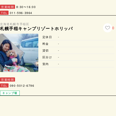
営業時間
8:30〜16:00
TEL
011-596-3964
北海道
札幌市
手稲区
0
札幌手稲キャンプリゾートホリッパ
定休日
-
料金
-
貸切
-
区分け
-
室内
-
営業時間
TEL
090-5012-6796
キャンプ場