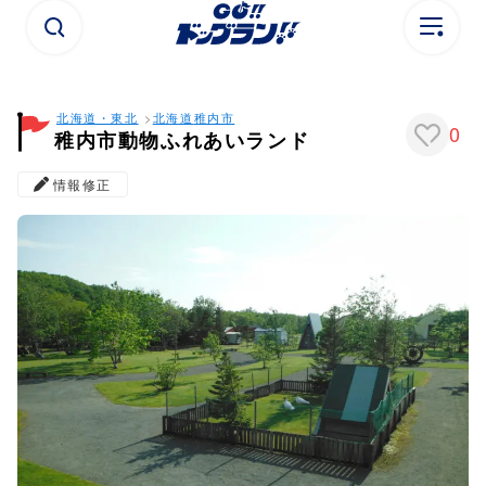
北海道・東北
北海道
稚内市
0
稚内市動物ふれあいランド
情報修正