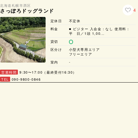
北海道
札幌市
西区
4
さっぽろドッグランド
定休日
不定休
料金
■ ビジター 入会金：なし 使用料：
平 日／1頭 1,00...
貸切
区分け
小型犬専用エリア
フリーエリア
室内
-
営業時間
9:30〜17:00（最終受付16:30）
TEL
090-9800-0846