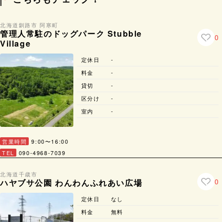
北海道
釧路市 阿寒町
管理人常駐のドッグパーク Stubble
0
Village
定休日
-
料金
-
貸切
-
区分け
-
室内
-
営業時間
9:00〜16:00
TEL
090-4968-7039
北海道
千歳市
0
ハヤブサ公園 わんわんふれあい広場
定休日
なし
料金
無料