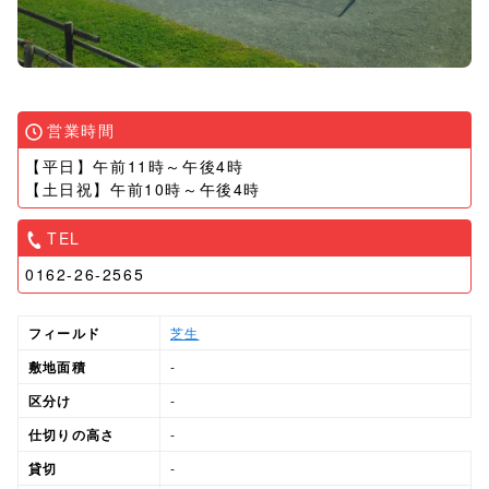
営業時間
【平日】午前11時～午後4時
【土日祝】午前10時～午後4時
TEL
0162-26-2565
フィールド
芝生
敷地面積
-
区分け
-
仕切りの高さ
-
貸切
-