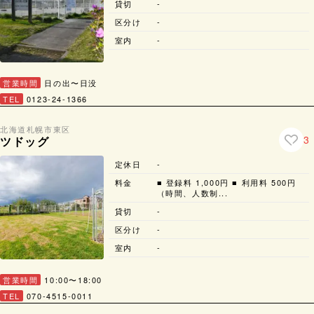
貸切
-
区分け
-
室内
-
営業時間
日の出〜日没
TEL
0123-24-1366
北海道
札幌市
東区
3
ツドッグ
定休日
-
料金
■ 登録料 1,000円 ■ 利用料 500円
（時間、人数制...
貸切
-
区分け
-
室内
-
営業時間
10:00〜18:00
TEL
070-4515-0011