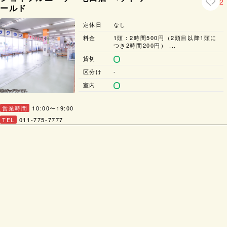
2
ールド
定休日
なし
料金
1頭：2時間500円（2頭目以降1頭に
つき2時間200円） ...
貸切
区分け
-
室内
営業時間
10:00〜19:00
TEL
011-775-7777