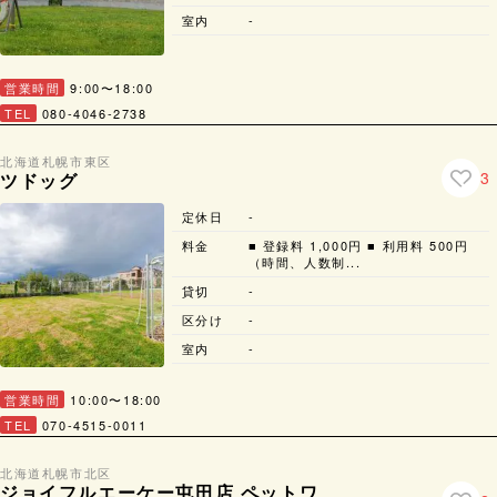
室内
-
営業時間
9:00〜18:00
TEL
080-4046-2738
北海道
札幌市
東区
3
ツドッグ
定休日
-
料金
■ 登録料 1,000円 ■ 利用料 500円
（時間、人数制...
貸切
-
区分け
-
室内
-
営業時間
10:00〜18:00
TEL
070-4515-0011
北海道
札幌市
北区
ジョイフルエーケー屯田店 ペットワ