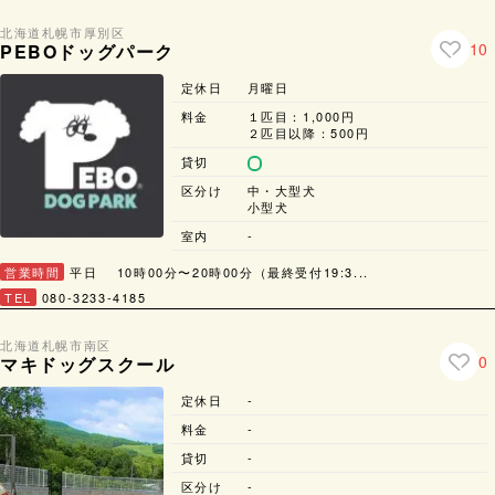
北海道
札幌市
厚別区
10
PEBOドッグパーク
定休日
月曜日
料金
１匹目：1,000円
２匹目以降：500円
貸切
区分け
中・大型犬
小型犬
室内
-
営業時間
平日 10時00分〜20時00分（最終受付19:3...
TEL
080-3233-4185
北海道
札幌市
南区
0
マキドッグスクール
定休日
-
料金
-
貸切
-
区分け
-