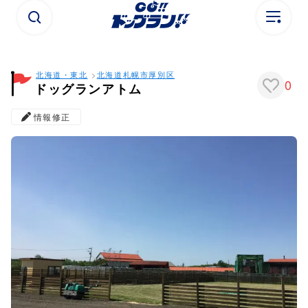
北海道・東北
北海道
札幌市
厚別区
0
ドッグランアトム
情報修正