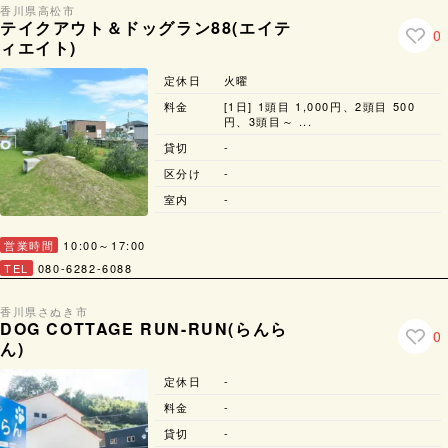
香川県
高松市
テイクアウト＆ドッグラン88(エイテ
0
ィエイト)
定休日
火曜
料金
[1日] 1頭目 1,000円、2頭目 500
円、3頭目～ ...
貸切
-
区分け
-
室内
-
営業時間
10:00～17:00
TEL
080-6282-6088
香川県
さぬき市
DOG COTTAGE RUN-RUN(らんら
0
ん)
定休日
-
料金
-
貸切
-