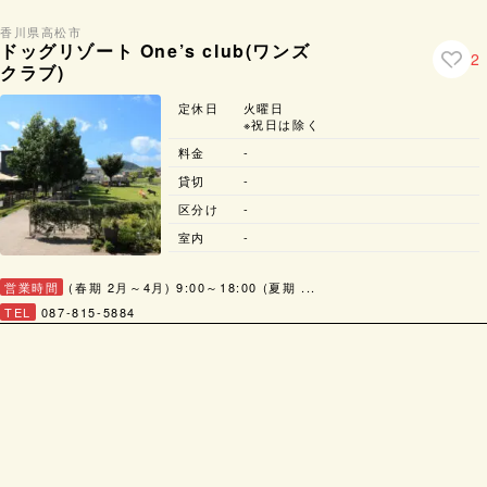
香川県
高松市
ドッグリゾート One’s club(ワンズ
2
クラブ)
定休日
火曜日
※祝日は除く
料金
-
貸切
-
区分け
-
室内
-
営業時間
(春期 2月～4月) 9:00～18:00 (夏期 ...
TEL
087-815-5884