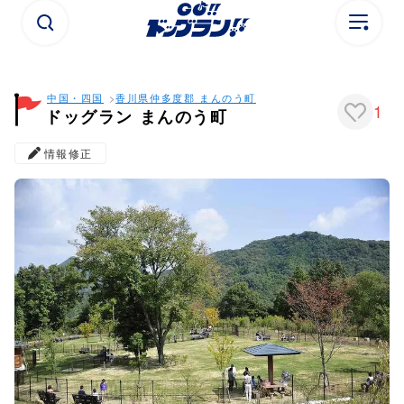
中国・四国
香川県
仲多度郡 まんのう町
1
ドッグラン まんのう町
情報修正