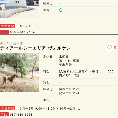
区分け
-
室内
営業時間
9:00 ～19:00
TEL
080-5662-7164
香川県
さぬき市
0
ディアールシーエリア ヴォルケン
定休日
水曜日
第1・3木曜日
年末年始
料金
[入園料(人は無料)] ・平日 … 1,000
円／1頭（2頭...
貸切
-
区分け
共有エリア×2
貸切エリア×4
室内
-
営業時間
・3月〜9月 9:00～18:00 ・10月〜2月 ...
TEL
087-880-8556