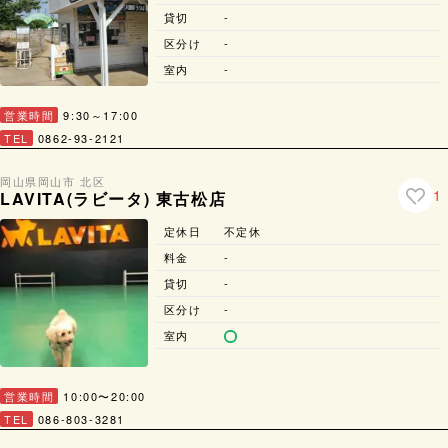
貸切
-
区分け
-
室内
-
営業時間
9:30～17:00
TEL
0862-93-2121
岡山県
岡山市 北区
1
LAVITA(ラビータ) 東古松店
定休日
不定休
料金
-
貸切
-
区分け
-
室内
営業時間
10:00〜20:00
TEL
086-803-3281