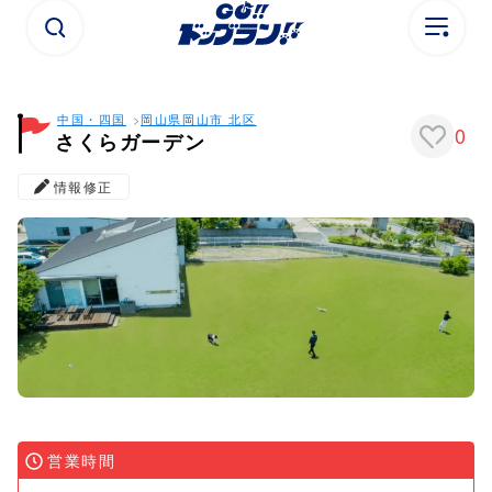
中国・四国
岡山県
岡山市 北区
0
さくらガーデン
情報修正
営業時間