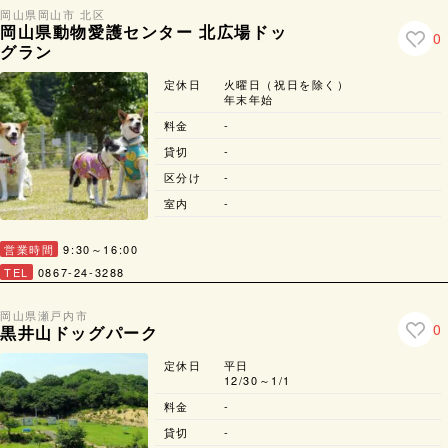
岡山県
岡山市 北区
岡山県動物愛護センター 北広場ドッ
0
グラン
定休日
火曜日（祝日を除く）
年末年始
料金
-
貸切
-
区分け
-
室内
-
営業時間
9:30～16:00
TEL
0867-24-3288
岡山県
瀬戸内市
0
黒井山ドッグパーク
定休日
平日
12/30～1/1
料金
-
貸切
-