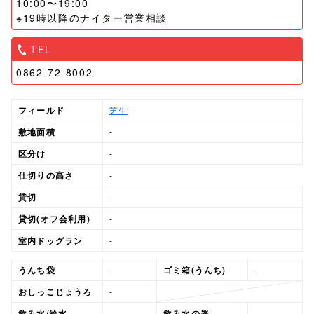
10:00〜19:00
※19時以降のナイター営業相談
TEL
0862-72-8002
フィールド
芝生
敷地面積
-
区分け
-
仕切りの高さ
-
貸切
-
貸切(オフ会利用)
-
室内ドッグラン
-
うんち袋
-
ゴミ箱(うんち)
-
おしっこじょうろ
-
飲み水/給水
-
飲み水の器
-