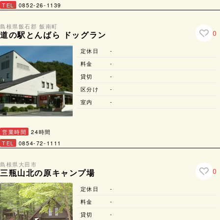
TEL
0852-26-1139
島根県
飯石郡 飯南町
0
道の駅とんばら ドッグラン
定休日
-
料金
-
貸切
-
区分け
-
室内
-
営業時間
24時間
TEL
0854-72-1111
島根県
大田市
0
三瓶山北の原キャンプ場
定休日
-
料金
-
貸切
-