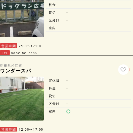
料金
-
貸切
-
区分け
-
室内
-
営業時間
7:30〜17:00
TEL
0852-52-7786
島根県
松江市
1
ワンダースパ
定休日
-
料金
-
貸切
-
区分け
-
室内
営業時間
12:00〜17:00