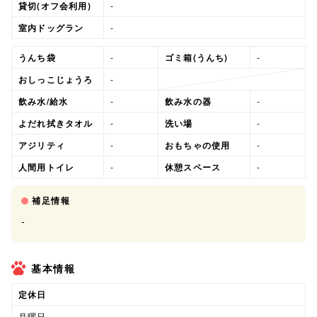
貸切(オフ会利用)
-
室内ドッグラン
-
うんち袋
-
ゴミ箱(うんち)
-
おしっこじょうろ
-
飲み水/給水
-
飲み水の器
-
よだれ拭きタオル
-
洗い場
-
アジリティ
-
おもちゃの使用
-
人間用トイレ
-
休憩スペース
-
補足情報
-
基本情報
定休日
月曜日