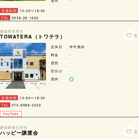
室内
-
営業時間
10:00〜18:00
TEL
0536-26-1620
愛知県
常滑市
0
TOWATERA（トワテラ）
定休日
年中無休
料金
-
貸切
-
区分け
-
室内
営業時間
10:00〜18:00
TEL
070-8989-3232
YouTube
愛知県
春日井市
0
ハッピー譲渡会