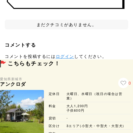
まだクチコミがありません。
コメントする
コメントを投稿するには
ログイン
してください。
こちらもチェック！
愛知県
新城市
0
アンクロダ
定休日
火曜日、水曜日（祝日の場合は営
業）
料金
大人1,200円
子供600円
貸切
-
区分け
3エリア(小型犬・中型犬・大型犬)