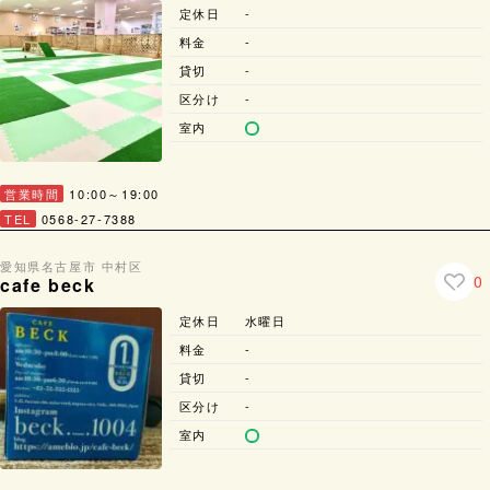
定休日
-
料金
-
貸切
-
区分け
-
室内
営業時間
10:00～19:00
TEL
0568-27-7388
愛知県
名古屋市 中村区
0
cafe beck
定休日
水曜日
料金
-
貸切
-
区分け
-
室内