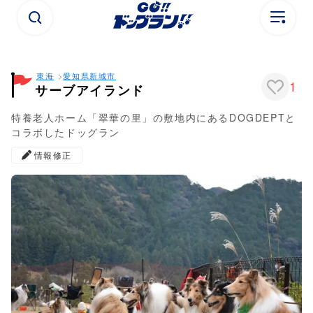
東海
愛知県
新城市
1
サーブアイランド
特養老人ホーム「翠華の里」の敷地内にあるDOGDEPTと
コラボしたドッグラン
情報修正