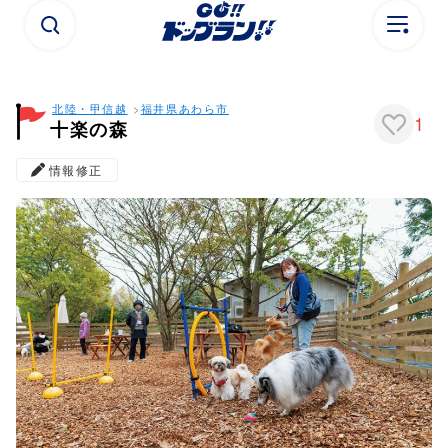
北陸・甲信越
福井県
あわら市
1
十楽の森
情報修正