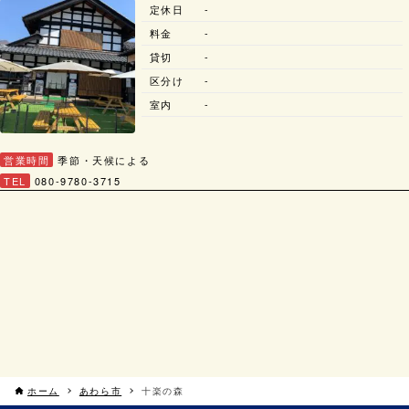
定休日
-
料金
-
貸切
-
区分け
-
室内
-
営業時間
季節・天候による
TEL
080-9780-3715
ホーム
あわら市
十楽の森