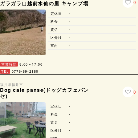
0
ガラガラ山越前水仙の里 キャンプ場
定休日
-
料金
-
貸切
-
区分け
-
室内
-
営業時間
8:00～17:00
TEL
0776-89-2180
福井県
福井市
Dog cafe panse(ドッグカフェパン
0
セ)
定休日
-
料金
-
貸切
-
区分け
-
室内
-