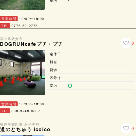
営業時間
10:00〜19:00
TEL
0776-52-2773
福井県
敦賀市
0
DOGRUNcafeプチ・プチ
定休日
-
料金
-
貸切
-
区分け
-
室内
営業時間
10:30〜18:00
TEL
080-3748-0607
福井県
吉田郡 永平寺町
0
道のとちゅう icoico