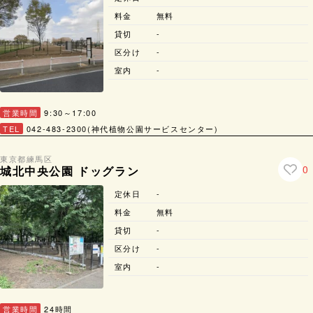
料金
無料
貸切
-
区分け
-
室内
-
営業時間
9:30～17:00
TEL
042-483-2300(神代植物公園サービスセンター)
東京都
練馬区
0
城北中央公園 ドッグラン
定休日
-
料金
無料
貸切
-
区分け
-
室内
-
営業時間
24時間