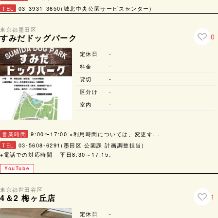
TEL
03-3931-3650(城北中央公園サービスセンター)
東京都
墨田区
0
すみだドッグパーク
定休日
-
料金
-
貸切
-
区分け
-
室内
-
営業時間
9:00〜17:00 ※利用時間については、変更す...
TEL
03-5608-6291(墨田区 公園課 計画調整担当)
※電話での対応時間 - 平日8:30～17:15。
YouTube
東京都
世田谷区
1
4＆2 梅ヶ丘店
定休日
-