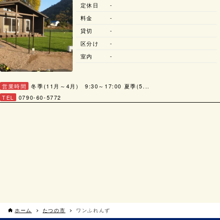
定休日
-
料金
-
貸切
-
区分け
-
室内
-
営業時間
冬季(11月～4月) 9:30～17:00 夏季(5...
TEL
0790-60-5772
ホーム
たつの市
ワンふれんず