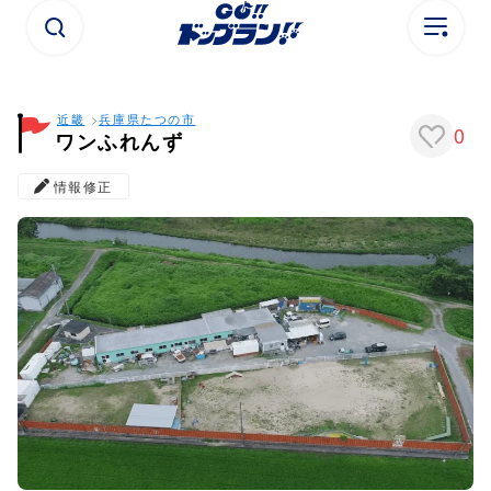
近畿
兵庫県
たつの市
0
ワンふれんず
情報修正