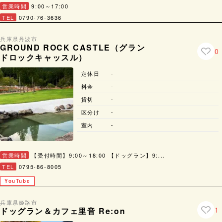
営業時間
9:00～17:00
TEL
0790-76-3636
兵庫県
丹波市
GROUND ROCK CASTLE（グラン
0
ドロックキャッスル）
定休日
-
料金
-
貸切
-
区分け
-
室内
-
営業時間
【受付時間】9:00～18:00 【ドッグラン】9:...
TEL
0795-86-8005
YouTube
兵庫県
姫路市
1
ドッグラン＆カフェ里音 Re:on