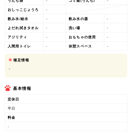
うんち袋
-
ゴミ箱(うんち)
-
おしっこじょうろ
-
飲み水/給水
-
飲み水の器
-
よだれ拭きタオル
-
洗い場
-
アジリティ
-
おもちゃの使用
-
人間用トイレ
-
休憩スペース
-
補足情報
-
基本情報
定休日
平日
料金
-