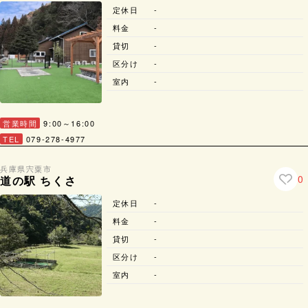
定休日
-
料金
-
貸切
-
区分け
-
室内
-
営業時間
9:00～16:00
TEL
079-278-4977
兵庫県
宍粟市
0
道の駅 ちくさ
定休日
-
料金
-
貸切
-
区分け
-
室内
-