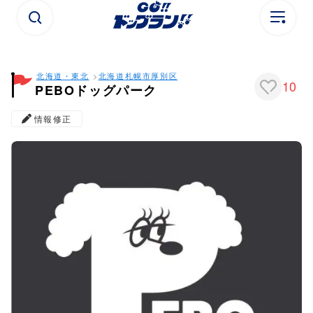
北海道・東北
北海道
札幌市
厚別区
10
PEBOドッグパーク
情報修正