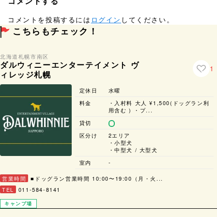
コメントする
コメントを投稿するには
ログイン
してください。
こちらもチェック！
北海道
札幌市
南区
ダルウィニーエンターテイメント ヴ
1
ィレッジ札幌
定休日
水曜
料金
・入村料 大人 ¥1,500(ドッグラン利
用含む ) ・プ...
貸切
区分け
2エリア
・小型犬
・中型犬 / 大型犬
室内
-
営業時間
■ドッグラン営業時間 10:00〜19:00（月・火...
TEL
011-584-8141
キャンプ場