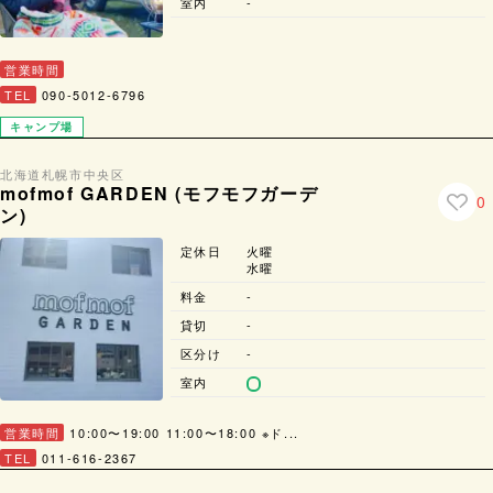
室内
-
営業時間
TEL
090-5012-6796
キャンプ場
北海道
札幌市
中央区
mofmof GARDEN (モフモフガーデ
0
ン)
定休日
火曜
水曜
料金
-
貸切
-
区分け
-
室内
営業時間
10:00〜19:00 11:00〜18:00 ※ド...
TEL
011-616-2367