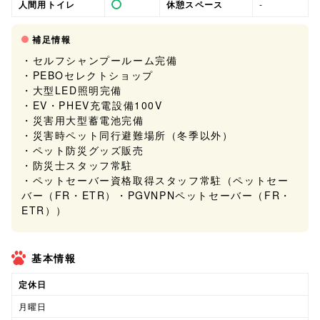
人間用トイレ
休憩スペース
-
補足情報
・セルフシャンプールーム完備
・PEBOセレクトショップ
・大型LED照明完備
・EV・PHEV充電設備100V
・災害用大型蓄電池完備
・災害時ペット同行避難場所（冬季以外）
・ペット防災グッズ販売
・防災士スタッフ常駐
・ペットセーバー資格取得スタッフ常駐（ペットセー
バー（FR・ETR）・PGVNPNペットセーバー（FR・
ETR））
基本情報
定休日
月曜日