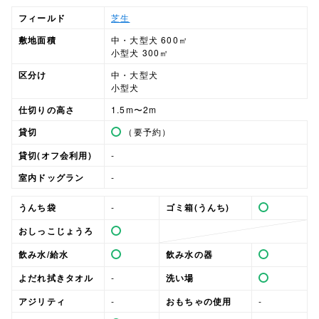
フィールド
芝生
敷地面積
中・大型犬 600㎡
小型犬 300㎡
区分け
中・大型犬
小型犬
仕切りの高さ
1.5m〜2m
貸切
（要予約）
貸切(オフ会利用)
-
室内ドッグラン
-
うんち袋
-
ゴミ箱(うんち)
おしっこじょうろ
飲み水/給水
飲み水の器
よだれ拭きタオル
-
洗い場
アジリティ
-
おもちゃの使用
-