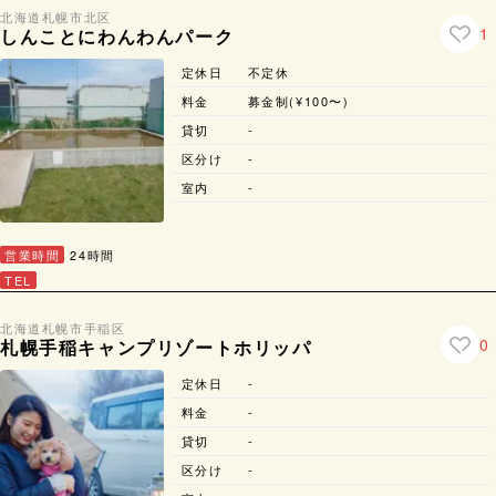
北海道
札幌市
北区
1
しんことにわんわんパーク
定休日
不定休
料金
募金制(¥100〜)
貸切
-
区分け
-
室内
-
営業時間
24時間
TEL
北海道
札幌市
手稲区
0
札幌手稲キャンプリゾートホリッパ
定休日
-
料金
-
貸切
-
区分け
-