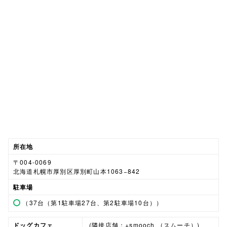
所在地
〒004-0069
北海道札幌市厚別区厚別町山本1063−842
駐車場
（37台（第1駐車場27台、第2駐車場10台））
ドッグカフェ
(隣接店舗：+smooch （スムーチ）)