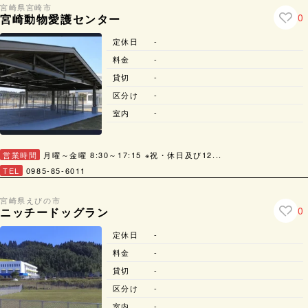
宮崎県
宮崎市
0
宮崎動物愛護センター
定休日
-
料金
-
貸切
-
区分け
-
室内
-
営業時間
月曜～金曜 8:30～17:15 ※祝・休日及び12...
TEL
0985-85-6011
宮崎県
えびの市
0
ニッチードッグラン
定休日
-
料金
-
貸切
-
区分け
-
室内
-