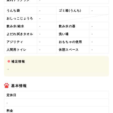
うんち袋
-
ゴミ箱(うんち)
-
おしっこじょうろ
-
飲み水/給水
-
飲み水の器
-
よだれ拭きタオル
-
洗い場
-
アジリティ
-
おもちゃの使用
-
人間用トイレ
-
休憩スペース
-
補足情報
-
基本情報
定休日
-
料金