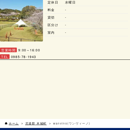
定休日
水曜日
料金
-
貸切
-
区分け
-
室内
-
営業時間
9:00～16:00
TEL
0985-78-1943
ホーム
児湯郡 木城町
wanvino(ワンヴィーノ)