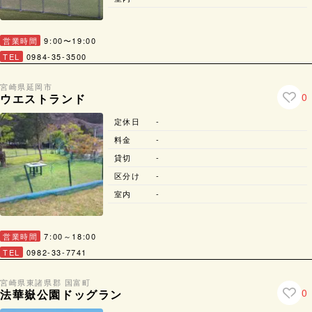
営業時間
9:00〜19:00
TEL
0984-35-3500
宮崎県
延岡市
0
ウエストランド
定休日
-
料金
-
貸切
-
区分け
-
室内
-
営業時間
7:00～18:00
TEL
0982-33-7741
宮崎県
東諸県郡 国富町
0
法華嶽公園ドッグラン