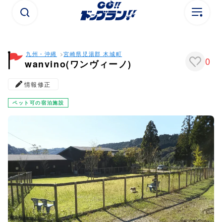
九州・沖縄
宮崎県
児湯郡 木城町
0
wanvino(ワンヴィーノ)
情報修正
ペット可の宿泊施設