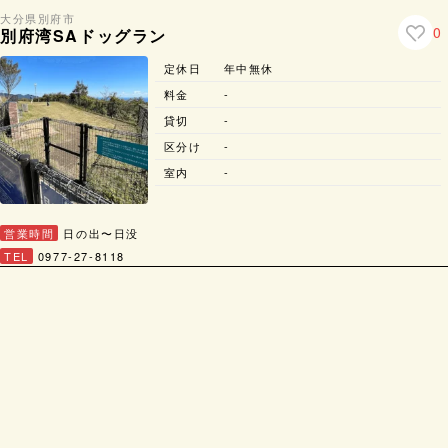
大分県
別府市
0
別府湾SAドッグラン
定休日
年中無休
料金
-
貸切
-
区分け
-
室内
-
営業時間
日の出〜日没
TEL
0977-27-8118