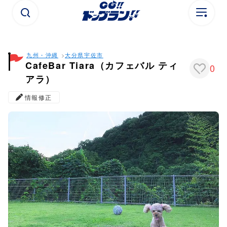
九州・沖縄
大分県
宇佐市
CafeBar Tiara（カフェバル ティ
0
アラ）
情報修正