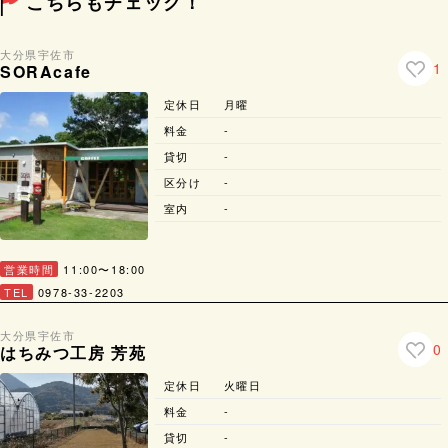
こちらもチェック！
大分県
宇佐市
1
SORAcafe
定休日
月曜
料金
-
貸切
-
区分け
-
室内
-
営業時間
11:00〜18:00
TEL
0978-33-2203
大分県
宇佐市
0
はちみつ工房 芳苑
定休日
火曜日
料金
-
貸切
-