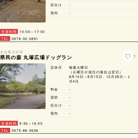
区分け
-
室内
-
営業時間
10:00～17:00
TEL
0978-32-0891
大分県
大分市
1
県民の森 丸塚広場ドッグラン
定休日
毎週火曜日
（火曜日が祝日の場合は翌日）
8月14日～8月15日、12月28日～１
月4日
料金
-
貸切
-
区分け
-
室内
-
営業時間
9:30～16:00
TEL
0975-88-0656