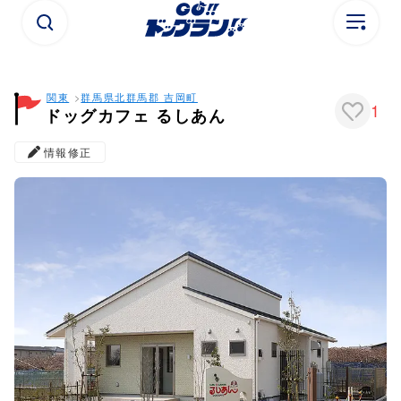
関東
群馬県
北群馬郡 吉岡町
1
ドッグカフェ るしあん
情報修正