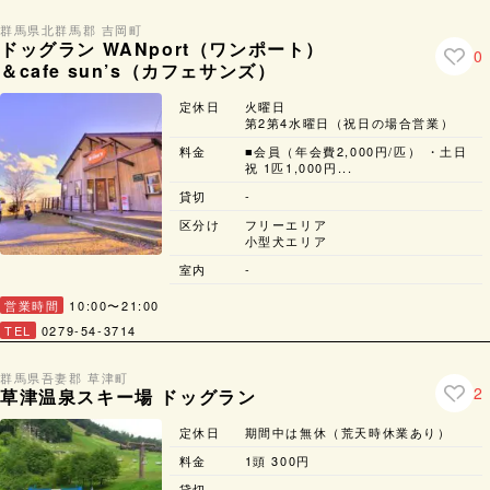
群馬県
北群馬郡 吉岡町
ドッグラン WANport（ワンポート）
0
＆cafe sun’s（カフェサンズ）
定休日
火曜日
第2第4水曜日（祝日の場合営業）
料金
■会員（年会費2,000円/匹） ・土日
祝 1匹1,000円...
貸切
-
区分け
フリーエリア
小型犬エリア
室内
-
営業時間
10:00〜21:00
TEL
0279-54-3714
群馬県
吾妻郡 草津町
2
草津温泉スキー場 ドッグラン
定休日
期間中は無休（荒天時休業あり）
料金
1頭 300円
貸切
-