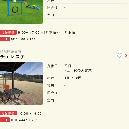
区分け
-
室内
-
営業時間
9:00〜17:00
※4月下旬〜11月上旬
TEL
0279-88-8111
群馬県
沼田市
0
チェレステ
定休日
平日
※土日祝のみ営業
料金
1頭 700円
貸切
-
区分け
-
室内
-
営業時間
10:00〜18:00
TEL
070-4445-3261