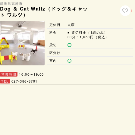
群馬県
高崎市
Dog ＆ Cat Waltz（ドッグ＆キャッ
1
ト ワルツ）
定休日
火曜
料金
■ 貸切料金（1組のみ）
30分：1,650円（税込）
貸切
区分け
-
室内
営業時間
10:00〜19:00
TEL
027-386-8791