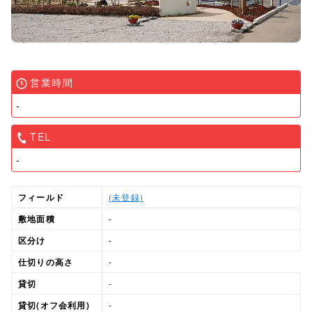
営業時間
-
TEL
-
フィールド
(未登録)
敷地面積
-
区分け
-
仕切りの高さ
-
貸切
-
貸切(オフ会利用)
-