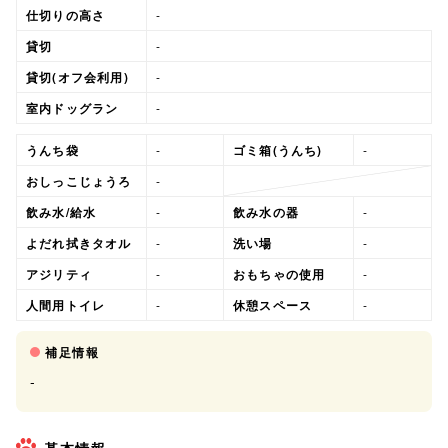
仕切りの高さ
-
貸切
-
貸切(オフ会利用)
-
室内ドッグラン
-
うんち袋
-
ゴミ箱(うんち)
-
おしっこじょうろ
-
飲み水/給水
-
飲み水の器
-
よだれ拭きタオル
-
洗い場
-
アジリティ
-
おもちゃの使用
-
人間用トイレ
-
休憩スペース
-
補足情報
-