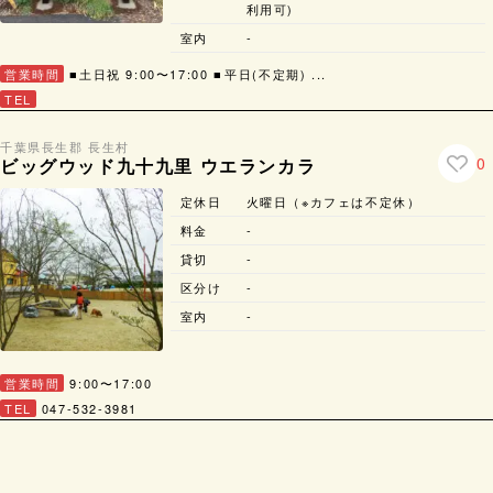
利用可)
室内
-
営業時間
■土日祝 9:00〜17:00 ■⁡平日(不定期) ...
TEL
千葉県
長生郡 長生村
0
ビッグウッド九十九里 ウエランカラ
定休日
火曜日（※カフェは不定休）
料金
-
貸切
-
区分け
-
室内
-
営業時間
9:00〜17:00
TEL
047-532-3981