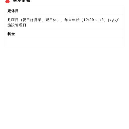
基本情報
定休日
月曜日（祝日は営業、翌日休）、年末年始（12/29～1/3）および
施設管理日
料金
-