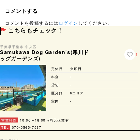
コメントする
コメントを投稿するには
ログイン
してください。
こちらもチェック！
千葉県
千葉市 中央区
Samukawa Dog Garden’s(寒川ド
1
ッグガーデンズ)
定休日
火曜日
料金
-
貸切
-
区分け
6エリア
室内
-
営業時間
10:00〜18:00
※雨天休業有
TEL
070-5565-7537