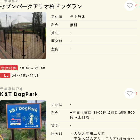
千葉県
柏市
0
セブンパークアリオ柏ドッグラン
定休日
年中無休
料金
無料
貸切
-
区分け
-
室内
-
営業時間
10:00～21:00
TEL
047-193-1151
千葉県
松戸市
1
K&T DogPark
定休日
-
料金
■平日 1頭目 1000円 2頭目以降 500
円 ■土日祝...
貸切
-
区分け
・大型犬専用エリア
・中型大型犬フリーエリア(おもちゃ