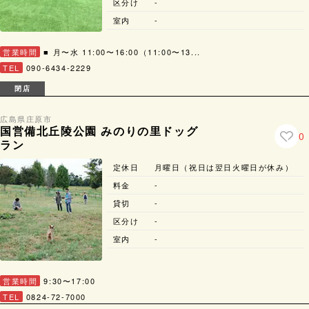
区分け
-
室内
-
営業時間
■ 月〜水 11:00〜16:00（11:00〜13...
TEL
090-6434-2229
閉店
広島県
庄原市
国営備北丘陵公園 みのりの里ドッグ
0
ラン
定休日
月曜日（祝日は翌日火曜日が休み）
料金
-
貸切
-
区分け
-
室内
-
営業時間
9:30〜17:00
TEL
0824-72-7000