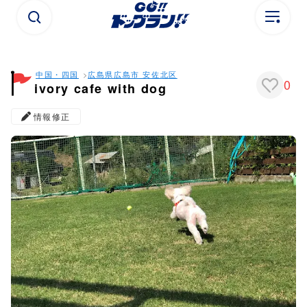
中国・四国
広島県
広島市 安佐北区
0
ivory cafe with dog
情報修正