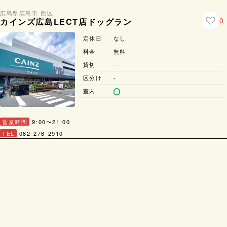
広島県
広島市 西区
0
カインズ広島LECT店ドッグラン
定休日
なし
料金
無料
貸切
-
区分け
-
室内
営業時間
9:00〜21:00
TEL
082-276-2910