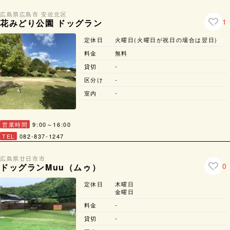
広島県
広島市 安佐北区
1
花みどり公園 ドッグラン
定休日
火曜日(火曜日が祝日の場合は翌日)
料金
無料
貸切
-
区分け
-
室内
-
営業時間
9:00～16:00
TEL
082-837-1247
広島県
廿日市市
0
ドッグランMuu（ムゥ）
定休日
木曜日
金曜日
料金
-
貸切
-