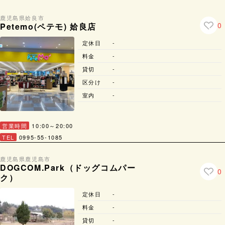
鹿児島県
姶良市
0
Petemo(ペテモ) 姶良店
定休日
-
料金
-
貸切
-
区分け
-
室内
-
営業時間
10:00～20:00
TEL
0995-55-1085
鹿児島県
鹿児島市
DOGCOM.Park（ドッグコムパー
0
ク）
定休日
-
料金
-
貸切
-