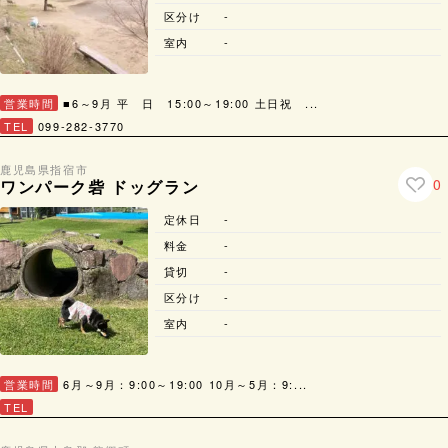
区分け
-
室内
-
営業時間
■6～9月 平 日 15:00～19:00 土日祝 ...
TEL
099-282-3770
鹿児島県
指宿市
0
ワンパーク砦 ドッグラン
定休日
-
料金
-
貸切
-
区分け
-
室内
-
営業時間
6月～9月：9:00～19:00 10月～5月：9:...
TEL