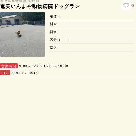
鹿児島県
大島郡 龍郷町
0
奄美いんまや動物病院ドッグラン
定休日
-
料金
-
貸切
-
区分け
-
室内
-
営業時間
9:00～12:00
15:00～18:30
TEL
0997-62-3310