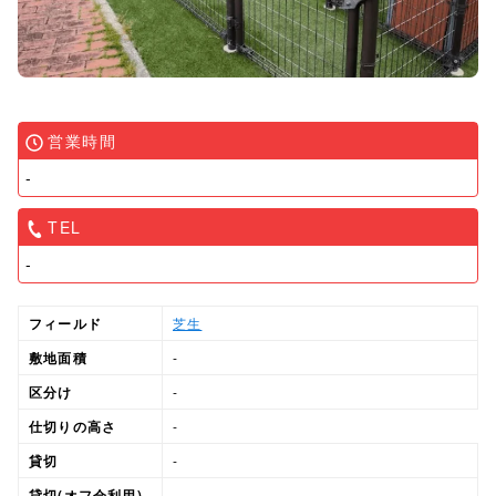
営業時間
-
TEL
-
フィールド
芝生
敷地面積
-
区分け
-
仕切りの高さ
-
貸切
-
貸切(オフ会利用)
-