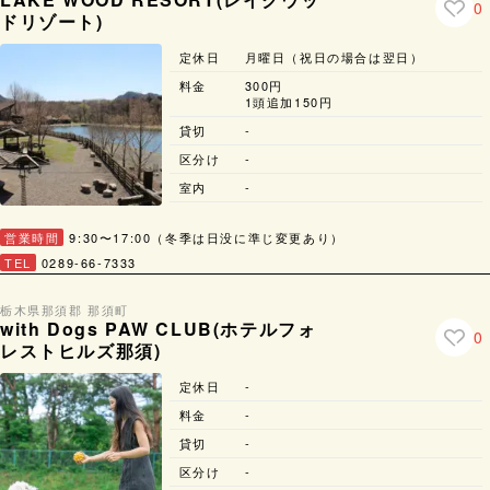
0
ドリゾート)
定休日
月曜日（祝日の場合は翌日）
料金
300円
1頭追加150円
貸切
-
区分け
-
室内
-
営業時間
9:30〜17:00（冬季は日没に準じ変更あり）
TEL
0289-66-7333
栃木県
那須郡 那須町
with Dogs PAW CLUB(ホテルフォ
0
レストヒルズ那須)
定休日
-
料金
-
貸切
-
区分け
-