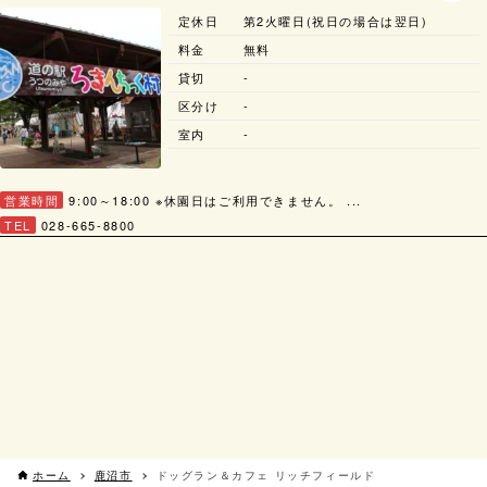
定休日
第2火曜日(祝日の場合は翌日)
料金
無料
貸切
-
区分け
-
室内
-
営業時間
9:00～18:00 ※休園日はご利用できません。 ...
TEL
028-665-8800
ホーム
鹿沼市
ドッグラン＆カフェ リッチフィールド