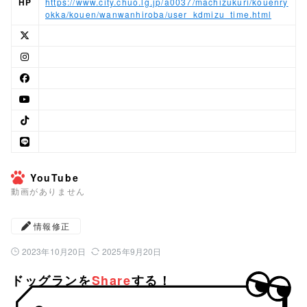
HP
https://www.city.chuo.lg.jp/a0037/machizukuri/kouenry
okka/kouen/wanwanhiroba/user_kdmizu_time.html
YouTube
動画がありません
情報修正
2023年10月20日
2025年9月20日
公開日：
最終更新日：
ドッグランを
Share
する！