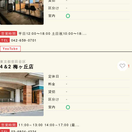
貸切
-
区分け
-
室内
営業時間
平日12:00〜18:00 土日祝10:00〜18:...
TEL
042-659-0701
YouTube
東京都
世田谷区
1
4＆2 梅ヶ丘店
定休日
-
料金
-
貸切
-
区分け
-
室内
営業時間
11:00～13:00 14:00～17:00 (最...
TEL
03-6804-4224