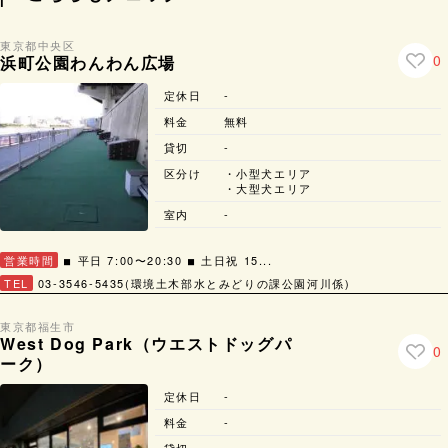
東京都
中央区
0
浜町公園わんわん広場
定休日
-
料金
無料
貸切
-
区分け
・小型犬エリア
・大型犬エリア
室内
-
営業時間
◾︎ 平日 7:00〜20:30 ◾︎ 土日祝 15...
TEL
03-3546-5435(環境土木部水とみどりの課公園河川係)
東京都
福生市
West Dog Park（ウエストドッグパ
0
ーク）
定休日
-
料金
-