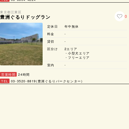
東京都
江東区
0
豊洲ぐるりドッグラン
定休日
年中無休
料金
-
貸切
-
区分け
2エリア
・小型犬エリア
・フリーエリア
室内
-
営業時間
24時間
TEL
03-3520-8819(豊洲ぐるりパークセンター)