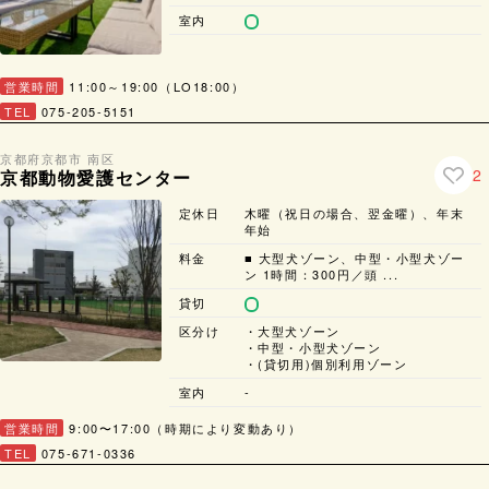
室内
営業時間
11:00～19:00（LO18:00）
TEL
075-205-5151
京都府
京都市 南区
2
京都動物愛護センター
定休日
木曜（祝日の場合、翌金曜）、年末
年始
料金
■ 大型犬ゾーン、中型・小型犬ゾー
ン 1時間：300円／頭 ...
貸切
区分け
・大型犬ゾーン
・中型・小型犬ゾーン
・(貸切用)個別利用ゾーン
室内
-
営業時間
9:00〜17:00（時期により変動あり）
TEL
075-671-0336