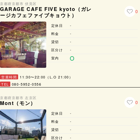
京都府
京都市 伏見区
GARAGE CAFE FIVE kyoto（ガレ
0
ージカフェファイブキョウト）
定休日
-
料金
-
貸切
-
区分け
-
室内
営業時間
11:30〜22:00（L.O 21:00）
TEL
080-5952-0556
京都府
京都市 左京区
0
Mont（モン）
定休日
-
料金
-
貸切
-
区分け
-