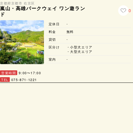
京都府
京都市 右京区
嵐山・高雄パークウェイ ワン遊ラン
0
ド
定休日
-
料金
無料
貸切
-
区分け
・小型犬エリア
・大型犬エリア
室内
-
営業時間
9:00〜17:00
TEL
075-871-1221