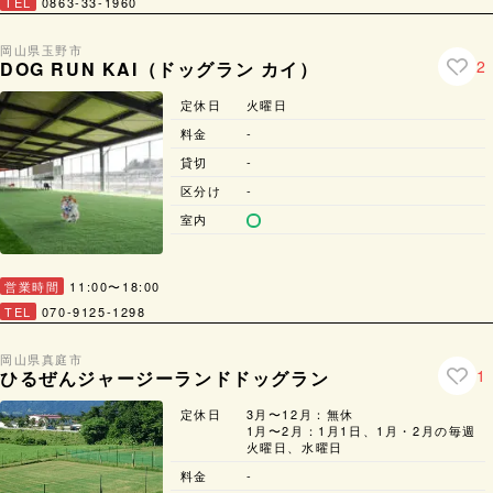
TEL
0863-33-1960
岡山県
玉野市
2
DOG RUN KAI（ドッグラン カイ）
定休日
火曜日
料金
-
貸切
-
区分け
-
室内
営業時間
11:00〜18:00
TEL
070-9125-1298
岡山県
真庭市
1
ひるぜんジャージーランドドッグラン
定休日
3月〜12月：無休
1月〜2月：1月1日、1月・2月の毎週
火曜日、水曜日
料金
-