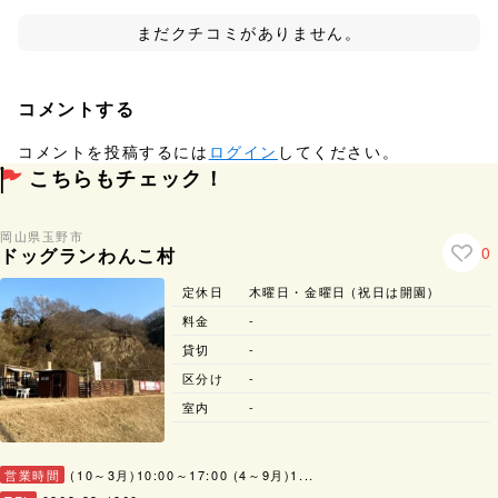
まだクチコミがありません。
コメントする
コメントを投稿するには
ログイン
してください。
こちらもチェック！
岡山県
玉野市
0
ドッグランわんこ村
定休日
木曜日・金曜日 (祝日は開園)
料金
-
貸切
-
区分け
-
室内
-
営業時間
(10～3月)10:00～17:00 (4～9月)1...