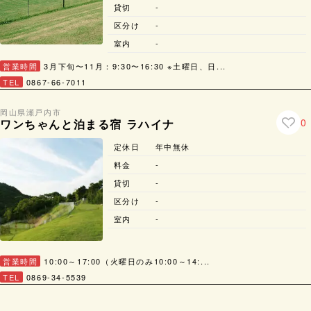
貸切
-
区分け
-
室内
-
営業時間
3月下旬〜11月：9:30〜16:30 ※土曜日、日...
TEL
0867-66-7011
岡山県
瀬戸内市
0
ワンちゃんと泊まる宿 ラハイナ
定休日
年中無休
料金
-
貸切
-
区分け
-
室内
-
営業時間
10:00～17:00（火曜日のみ10:00～14:...
TEL
0869-34-5539